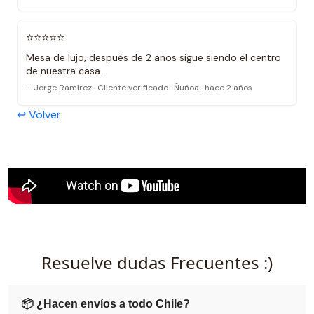
⭐⭐⭐⭐⭐
Mesa de lujo, después de 2 años sigue siendo el centro
de nuestra casa.
– Jorge Ramírez · Cliente verificado · Ñuñoa · hace 2 años
↩ Volver
iv style="position:relative;padding-
bottom:56.25%;height:0;overflow:hidden;">
Resuelve dudas Frecuentes :)
📦 ¿Hacen envíos a todo Chile?