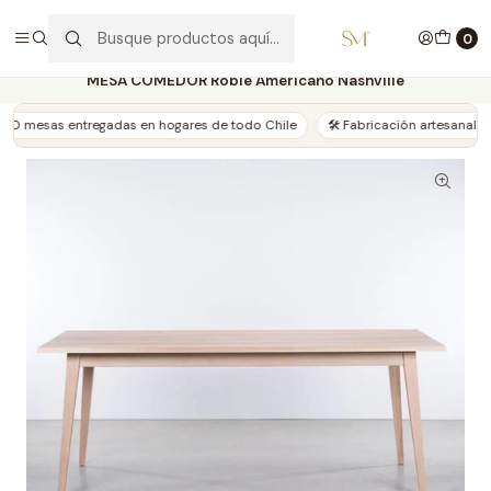
🔥Oportunidades de Invierno
0
Inicio
COMEDOR
MESAS
Roble Americano (USA)
MESA COMEDOR Roble Americano Nashville
esas entregadas en hogares de todo Chile
🛠️ Fabricación artesanal en nuest