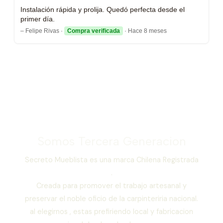
Instalación rápida y prolija. Quedó perfecta desde el
primer día.
– Felipe Rivas ·
Compra verificada
· Hace 8 meses
Somos Tercera Generacion
Secreto Mueblista es una marca Chilena Registrada
.
Creada para promover el trabajo artesanal y
preservar el noble oficio de la carpinteriria nacional.
al elegirnos , estas prefiriendo local y fabricacion