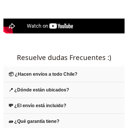
iv style="position:relative;padding-
bottom:56.25%;height:0;overflow:hidden;">
Resuelve dudas Frecuentes :)
📦 ¿Hacen envíos a todo Chile?
📍 ¿Dónde están ubicados?
💸 ¿El envío está incluido?
🧱 ¿Qué garantía tiene?