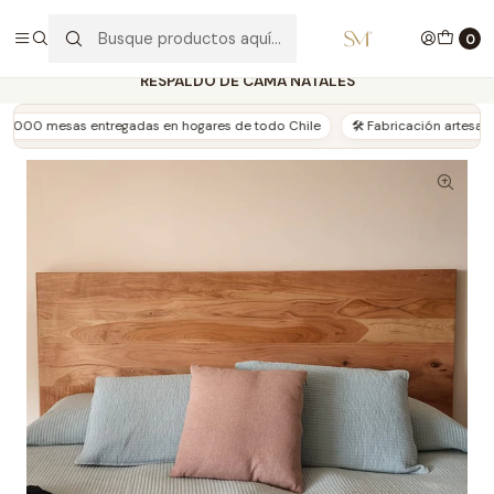
🔥Oportunidades de Invierno
0
Inicio
DORMITORIO
RESPALDOS
RESPALDO DE CAMA NATALES
00 mesas entregadas en hogares de todo Chile
🛠️ Fabricación artesanal en 