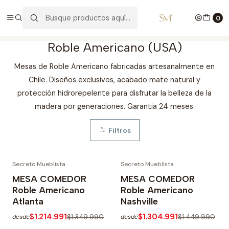
🔥Oportunidades de Invierno
0
Inicio
COMEDOR
MESAS
Roble Americano (USA)
Roble Americano (USA)
Mesas de Roble Americano fabricadas artesanalmente en
Chile. Diseños exclusivos, acabado mate natural y
protección hidrorepelente para disfrutar la belleza de la
madera por generaciones. Garantia 24 meses.
Filtros
Secreto Mueblista
Secreto Mueblista
-10%
-10%
MESA COMEDOR
MESA COMEDOR
Roble Americano
Roble Americano
Atlanta
Nashville
$1.214.991
$1.304.991
$1.349.990
$1.449.990
desde
desde